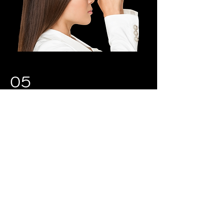
05
Live-Update
Durch Ihre 3D-Home-Scan können
Sie jederzeit in einer speziellen App
Ihren persönlichen
Behandlungserfolg sehen.
Sollten Anpassungen erforderlich
sein, so können wir ein "Live-
Update" durchführen und Ihre